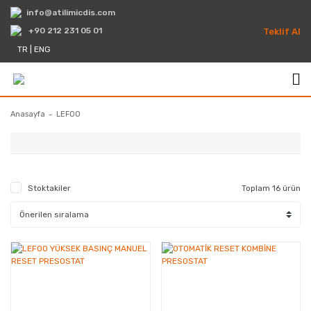
info@atilimicdis.com
+90 212 231 05 01
Teklif Al
TR
|
ENG
Anasayfa
LEFOO
Stoktakiler
Toplam 16 ürün
Presostat ve sviçler