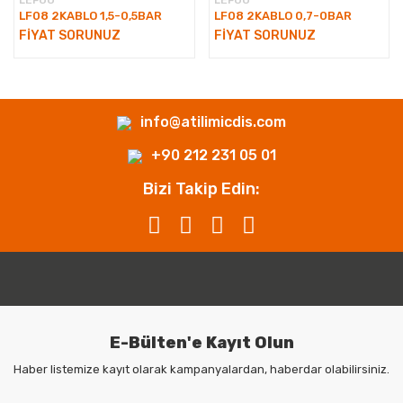
LEFOO
LEFOO
LF08 2KABLO 1,5-0,5BAR
LF08 2KABLO 0,7-0BAR
FİYAT SORUNUZ
FİYAT SORUNUZ
info@atilimicdis.com
+90 212 231 05 01
Bizi Takip Edin:
E-Bülten'e Kayıt Olun
Haber listemize kayıt olarak kampanyalardan, haberdar olabilirsiniz.