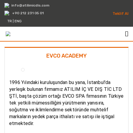
info@atilimicdis.com
+90 212 231 05 01
Teklif Al
TR
|
ENG
EVCO ACADEMY
1996 Yılındaki kuruluşundan bu yana, İstanbul'da 
yerleşik bulunan firmamız ATILIM İÇ VE DIŞ TİC LTD 
ŞTİ, başta çözüm ortağı EVCO SPA firmasının Türkiye 
tek yetkili mümessilliğini yürütmenin yanısıra, 
soğutma ve iklimlendirme sektöründe muhtelif 
markaların yedek parça ithalatı ve satışı ile iştigal 
etmektedir. 