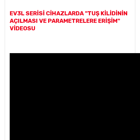
EV3L SERİSİ CİHAZLARDA "TUŞ KİLİDİNİN
AÇILMASI VE PARAMETRELERE ERİŞİM"
VİDEOSU