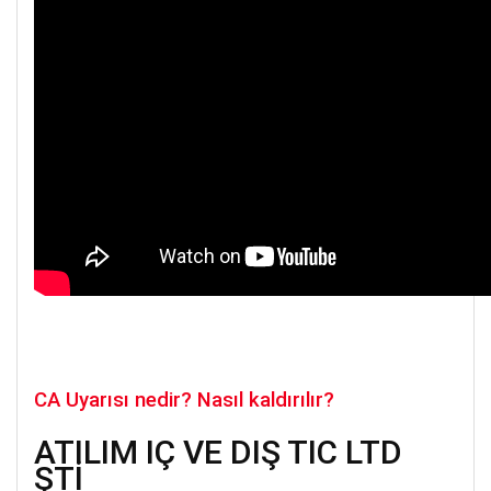
CA Uyarısı nedir? Nasıl kaldırılır?
EV3KEY İLE PARAMETRELERİN CİHAZDAN
ANAHTARA/ ANAHTARDAN CİHAZA
ATILIM İÇ VE DIŞ TİC LTD
KOPYALANMASI VİDEOSU
ŞTİ