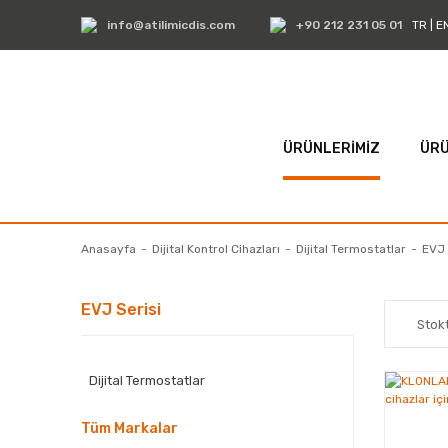
info@atilimicdis.com
+90 212 231 05 01
TR
|
E
ÜRÜNLERİMİZ
ÜRÜ
Anasayfa
Dijital Kontrol Cihazları
Dijital Termostatlar
EVJ 
EVJ Serisi
Stokt
Dijital Termostatlar
Tüm Markalar