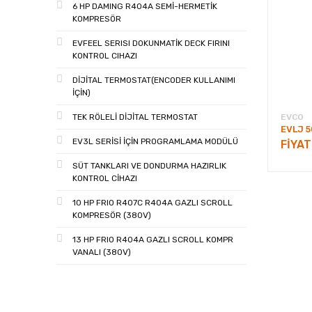
6 HP DAMING R404A SEMİ-HERMETİK
KOMPRESÖR
EVFEEL SERISI DOKUNMATİK DECK FIRINI
KONTROL CIHAZI
DİJİTAL TERMOSTAT(ENCODER KULLANIMI
İÇİN)
EVCO
TEK RÖLELİ DİJİTAL TERMOSTAT
EVLJ 
EV3L SERİSİ İÇİN PROGRAMLAMA MODÜLÜ
FİYA
SÜT TANKLARI VE DONDURMA HAZIRLIK
KONTROL CİHAZI
10 HP FRIO R407C R404A GAZLI SCROLL
KOMPRESÖR (380V)
13 HP FRIO R404A GAZLI SCROLL KOMPR
VANALI (380V)