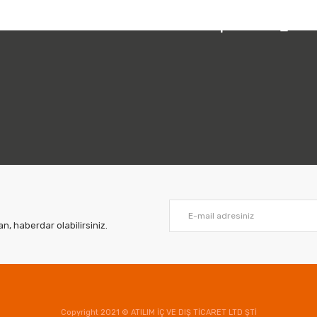
 212 231 05 01
Bizi Takip Edin:
, haberdar olabilirsiniz.
Copyright 2021 © ATILIM İÇ VE DIŞ TİCARET LTD ŞTİ