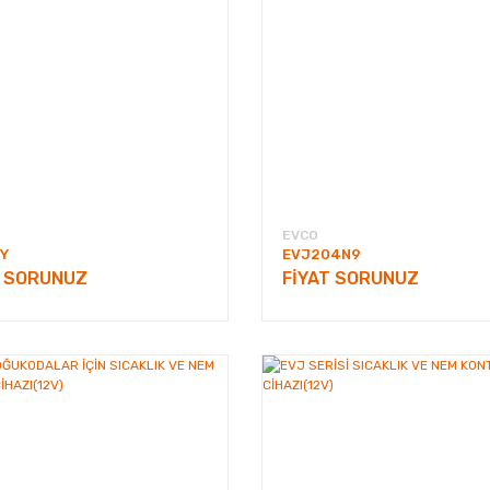
EVCO
EY
EVJ204N9
T SORUNUZ
FİYAT SORUNUZ