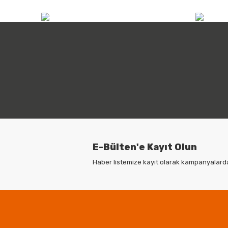
info@atilimicdis.com
+90
E-Bülten'e Kayıt Olun
Haber listemize kayıt olarak kampanyalardan