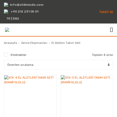
info@atilimicdis.com
+90 212 231 05 01
Teklif Al
TR
|
ENG
Anasayfa
Servis Ekipmanları
El Aletleri Takım Seti
Stoktakiler
Toplam 4 ürün