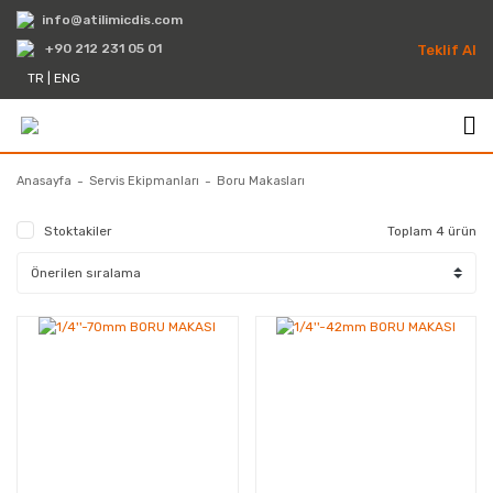
info@atilimicdis.com
+90 212 231 05 01
Teklif Al
TR
|
ENG
Anasayfa
Servis Ekipmanları
Boru Makasları
Stoktakiler
Toplam 4 ürün