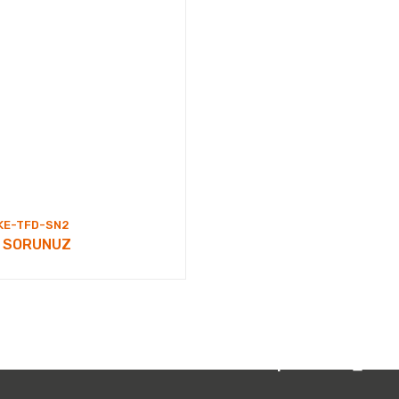
KE-TFD-SN2
T SORUNUZ
 212 231 05 01
Bizi Takip Edin: