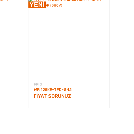
YENİ
FRIO
WR 125KE-TFD-GN2
FİYAT SORUNUZ