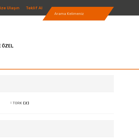
ize Ulaşın
Teklif Al
 ÖZEL
TORK
(2)
Vanalar
(2)