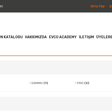
Giriş Yap
B
NG
N KATALOĞU
HAKKIMIZDA
EVCO ACADEMY
İLETİŞİM
ÜYELERE
DAMING
(1)
FRIO
(2)
Kompresörler
(3)
Solenoid 