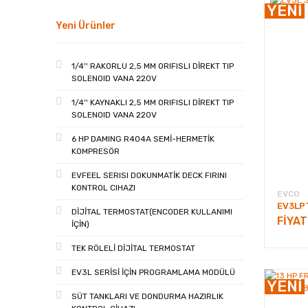
YENİ
Yeni Ürünler
1/4'' RAKORLU 2,5 MM ORIFISLI DİREKT TIP
SOLENOID VANA 220V
1/4'' KAYNAKLI 2,5 MM ORIFISLI DİREKT TIP
SOLENOID VANA 220V
6 HP DAMING R404A SEMİ-HERMETİK
KOMPRESÖR
EVFEEL SERISI DOKUNMATİK DECK FIRINI
KONTROL CIHAZI
EVCO
EV3LP
DİJİTAL TERMOSTAT(ENCODER KULLANIMI
FİYA
İÇİN)
TEK RÖLELİ DİJİTAL TERMOSTAT
EV3L SERİSİ İÇİN PROGRAMLAMA MODÜLÜ
YENİ
SÜT TANKLARI VE DONDURMA HAZIRLIK