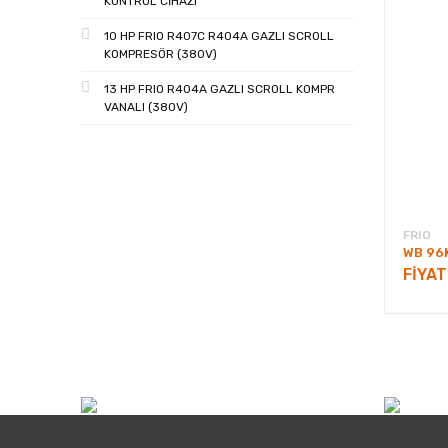
KONTROL CİHAZI
10 HP FRIO R407C R404A GAZLI SCROLL
KOMPRESÖR (380V)
13 HP FRIO R404A GAZLI SCROLL KOMPR
VANALI (380V)
FRIO
WB 96
FİYA
info@atilimicdis.com
+90