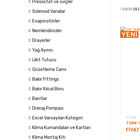
Presostat ve sviçler
EVCO
(5)
Solenoid Vanalar
Evaporatörler
Nemlendiriciler
YENİ
Drayerler
Yağ Ayırıcı
Likit Tutucu
Gözetleme Camı
Bakır Fittings
Bakır Kılcal Boru
Bantlar
Drenaj Pompası
TORK
Excel Varsayılan Kategori
TORK-
Klima Kumandaları ve Kartları
FİYA
Klima Montaj Kiti