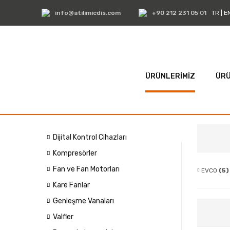
info@atilimicdis.com
+90 212 231 05 01
TR
|
E
ÜRÜNLERİMİZ
ÜRÜ
Dijital Kontrol Cihazları
Kompresörler
Fan ve Fan Motorları
EVCO
(5)
Kare Fanlar
Genleşme Vanaları
Valfler