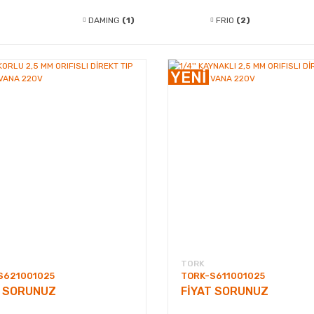
DAMING
(1)
FRIO
(2)
Dijital Kontrol Cihazları
(5)
YENİ
Kompresörler
(3)
Solenoid 
Dijital Kontrol Cihazları
(5)
TORK
S621001025
TORK-S611001025
T SORUNUZ
FİYAT SORUNUZ