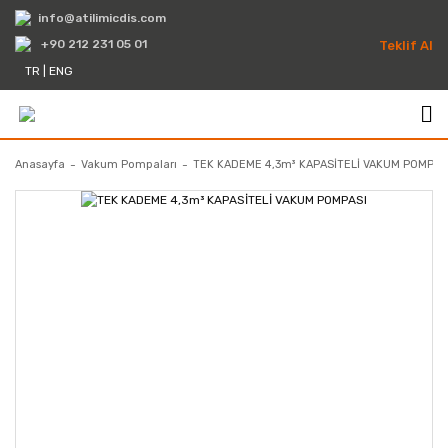
info@atilimicdis.com
+90 212 231 05 01
Teklif Al
TR
|
ENG
Anasayfa
Vakum Pompaları
TEK KADEME 4,3m³ KAPASİTELİ VAKUM POMPAS