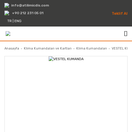
info@atilimicdis.com
+90 212 231 05 01
Teklif Al
TR
|
ENG
Anasayfa
Klima Kumandaları ve Kartları
Klima Kumandaları
VESTEL KU