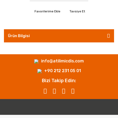
Tavsiye Et
Ürün Bilgisi
info@atilimicdis.com
+90 212 231 05 01
Bizi Takip Edin: