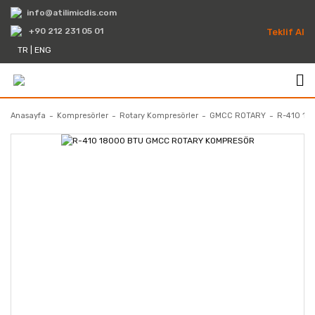
info@atilimicdis.com
+90 212 231 05 01
Teklif Al
TR
|
ENG
Anasayfa
Kompresörler
Rotary Kompresörler
GMCC ROTARY
R-410 1