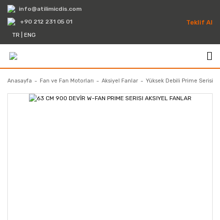
info@atilimicdis.com
+90 212 231 05 01
Teklif Al
TR
|
ENG
Anasayfa
Fan ve Fan Motorları
Aksiyel Fanlar
Yüksek Debili Prime Serisi F