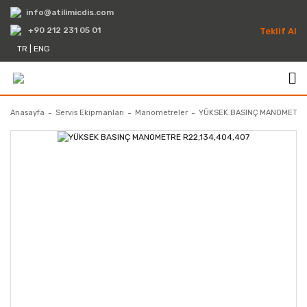
info@atilimicdis.com
+90 212 231 05 01
Teklif Al
TR
|
ENG
Anasayfa
Servis Ekipmanları
Manometreler
YÜKSEK BASINÇ MANOMETRE 