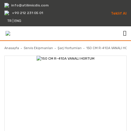
info@atilimicdis.com
+90 212 231 05 01
Teklif Al
TR
|
ENG
Anasayfa
Servis Ekipmanları
Şarj Hortumları
150 CM R-410A VANALI HO