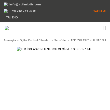
info@atilimicdis.com
+90 212 231 05 01
Teklif Al
TR
|
ENG
Anasayfa
Dijital Kontrol Cihazları
Sensörler
TEK İZOLASYONLU NTC SU G