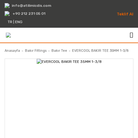
info@atilimicdis.com
+90 212 231 05 01
Teklif Al
TR
|
ENG
Anasayfa
Bakır Fittings
Bakır Tee
EVERCOOL BAKIR TEE 35MM 1-3/8