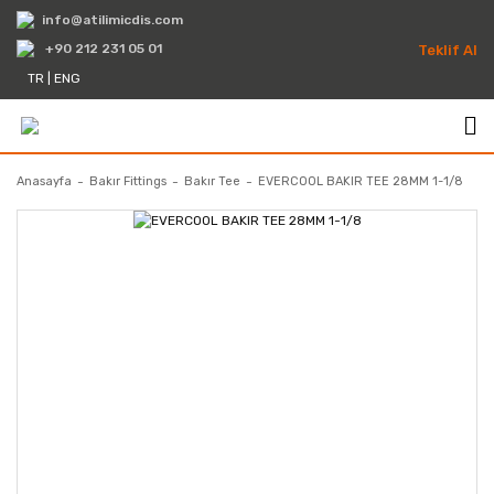
info@atilimicdis.com
+90 212 231 05 01
Teklif Al
TR
|
ENG
Anasayfa
Bakır Fittings
Bakır Tee
EVERCOOL BAKIR TEE 28MM 1-1/8