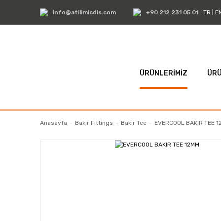
info@atilimicdis.com
+90 212 231 05 01
TR
|
E
ÜRÜNLERİMİZ
ÜRÜ
Anasayfa
Bakır Fittings
Bakır Tee
EVERCOOL BAKIR TEE 1