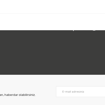
 212 231 05 01
Bizi Takip Edin:
, haberdar olabilirsiniz.