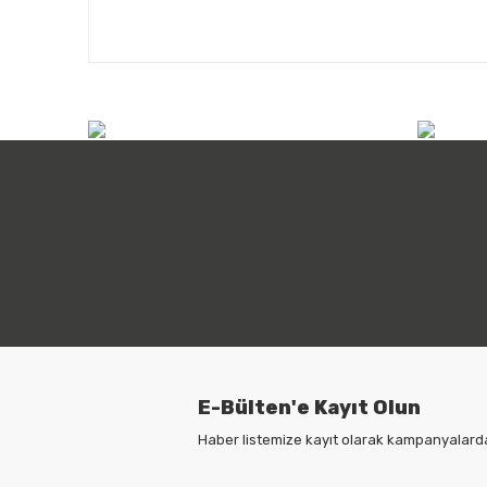
info@atilimicdis.com
+90
E-Bülten'e Kayıt Olun
Haber listemize kayıt olarak kampanyalardan