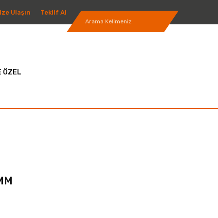
ize Ulaşın
Teklif Al
 ÖZEL
2MM