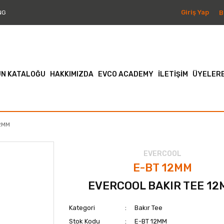
Giriş Yap
B
NG
N KATALOĞU
HAKKIMIZDA
EVCO ACADEMY
İLETİŞİM
ÜYELERE
2MM
EVERCOOL
E-BT 12MM
EVERCOOL BAKIR TEE 1
Kategori
Bakır Tee
Stok Kodu
E-BT 12MM