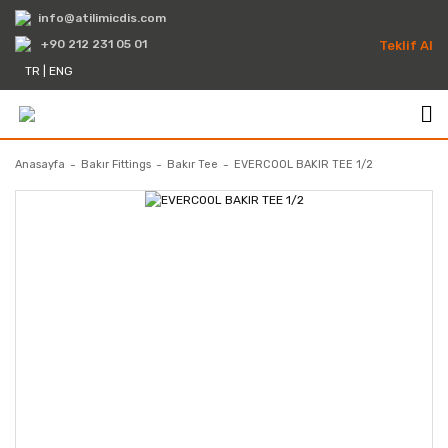
info@atilimicdis.com
+90 212 231 05 01
Teklif Al
TR
|
ENG
Anasayfa
Bakır Fittings
Bakır Tee
EVERCOOL BAKIR TEE 1/2