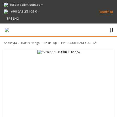
info@atilimicdis.com
+90 212 231 05 01
Teklif Al
TR
|
ENG
Anasayfa
Bakır Fittings
Bakır Lup
EVERCOOL BAKIR LUP 3/4