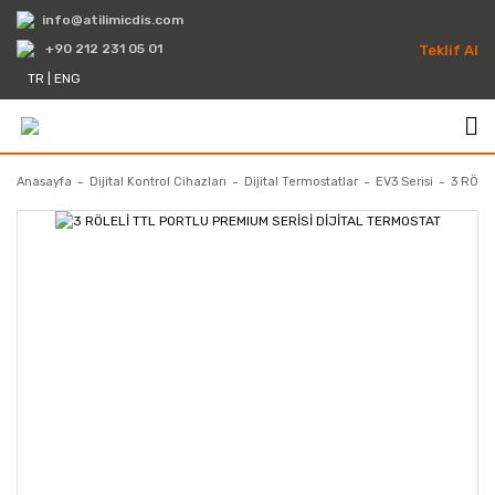
info@atilimicdis.com
+90 212 231 05 01
Teklif Al
TR
|
ENG
Anasayfa
Dijital Kontrol Cihazları
Dijital Termostatlar
EV3 Serisi
3 RÖLE