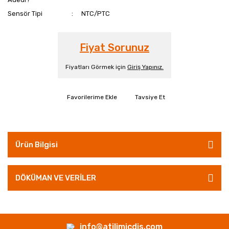
Sensör Tipi
NTC/PTC
Fiyat Sorunuz
Fiyatları Görmek için
Giriş Yapınız.
Tavsiye Et
Ürün Bilgisi
DÖKÜMAN VE VERİLER
info@atilimicdis.com