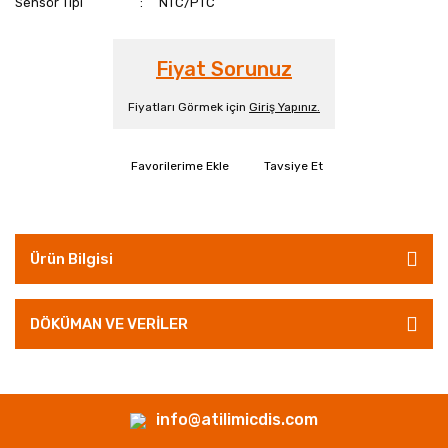
Sensör Tipi
NTC/PTC
Fiyat Sorunuz
Fiyatları Görmek için
Giriş Yapınız.
Tavsiye Et
Ürün Bilgisi
DÖKÜMAN VE VERİLER
info@atilimicdis.com