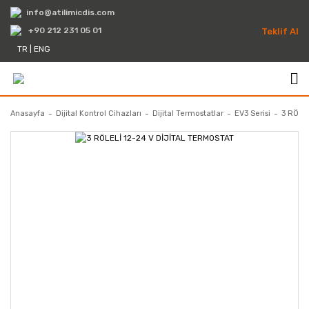
info@atilimicdis.com
+90 212 231 05 01
Teklif Al
TR
|
ENG
Anasayfa
Dijital Kontrol Cihazları
Dijital Termostatlar
EV3 Serisi
3 RÖLE