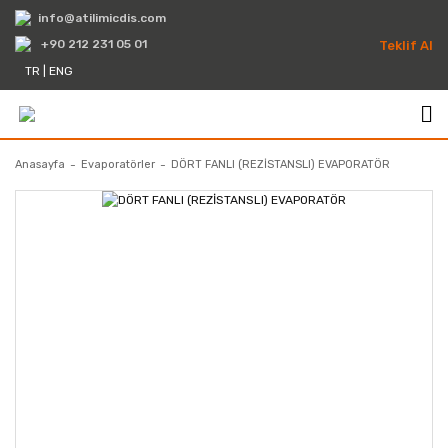
info@atilimicdis.com
+90 212 231 05 01
Teklif Al
TR
|
ENG
Anasayfa
Evaporatörler
DÖRT FANLI (REZİSTANSLI) EVAPORATÖR