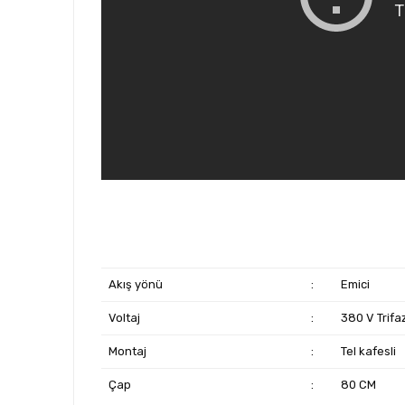
Akış yönü
:
Emici
Voltaj
:
380 V Trifa
Montaj
:
Tel kafesli
Çap
:
80 CM