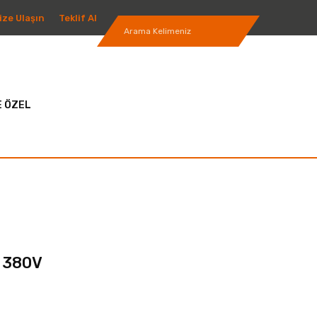
ize Ulaşın
Teklif Al
 ÖZEL
R 380V