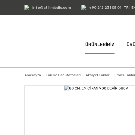
info@atilimicdis.com
+90 212 231 05 01
TR
|
E
ÜRÜNLERİMİZ
ÜRÜ
Anasayfa
Fan ve Fan Motorları
Aksiyel Fanlar
Emici Fanla