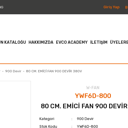
Giriş Yap
B
NG
N KATALOĞU
HAKKIMIZDA
EVCO ACADEMY
İLETİŞİM
ÜYELERE
r
900 Devir
80 CM. EMİCİ FAN 900 DEVİR 380V
W-FAN
YWF6D-800
80 CM. EMİCİ FAN 900 DEVİ
Kategori
900 Devir
Stok Kodu
YWF6D-800