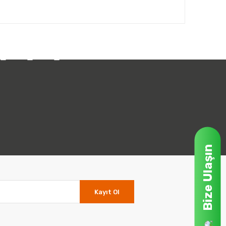
ınız.
Bize Ulaşın
Kayıt Ol