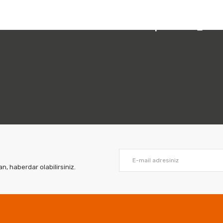
 212 231 05 01
URAYA
TIKLAYINIZ
Bizi Takip Edin:
URAYA
TIKLAYINIZ
İN
LÜTFEN
BURAYA
TIKLAYINIZ
, haberdar olabilirsiniz.