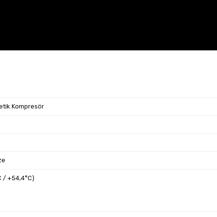
tik Kompresör
ze
 / +54,4°C)