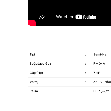
Tipi
:
Semi-Herme
Soğutucu Gaz
:
R-404A
Güç (Hp)
:
7 HP
Voltaj
:
380 V Trifa
Rejim
:
HBP (+7,2°C