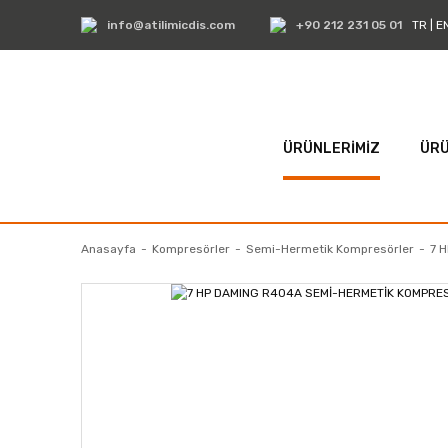
info@atilimicdis.com
+90 212 231 05 01
TR
|
E
ÜRÜNLERİMİZ
ÜRÜ
Anasayfa
Kompresörler
Semi-Hermetik Kompresörler
7 