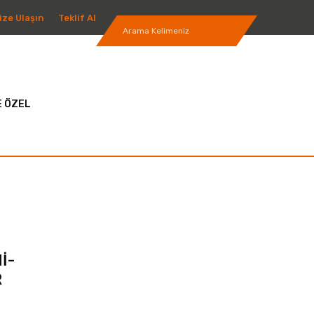
ize Ulaşın
Teklif Al
 ÖZEL
İ-
R