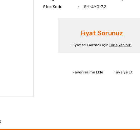
Stok Kodu
SH-4YG-7,2
Fiyat Sorunuz
Fiyatları Görmek için
Giriş Yapınız.
Tavsiye Et
R