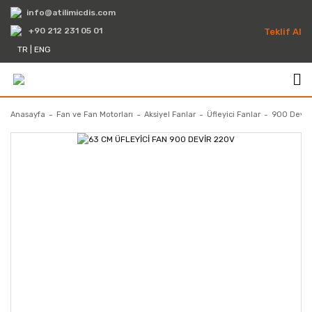
info@atilimicdis.com
+90 212 231 05 01
Teklif Al
TR
|
ENG
Anasayfa
Fan ve Fan Motorları
Aksiyel Fanlar
Üfleyici Fanlar
900 Devir