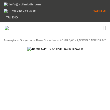
info@atilimicdis.com
+90 212 231 05 01
Teklif Al
TR
|
ENG
Anasayfa
Drayerler
Bakır Drayerler
40 GR 1/4'' - 2,5'' BVB BAKIR DRAYER