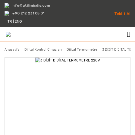
info@atilimicdis.com
+90 212 231 05 01
Teklif Al
TR
|
ENG
Anasayfa
Dijital Kontrol Cihazları
Dijital Termometre
3 DİJİT DİJİTAL T