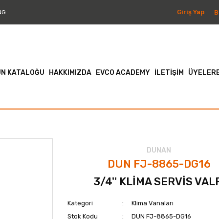
Giriş Yap
B
NG
N KATALOĞU
HAKKIMIZDA
EVCO ACADEMY
İLETİŞİM
ÜYELERE
DUNAN
DUN FJ-8865-DG16
3/4'' KLİMA SERVİS VAL
Kategori
Klima Vanaları
Stok Kodu
DUN FJ-8865-DG16