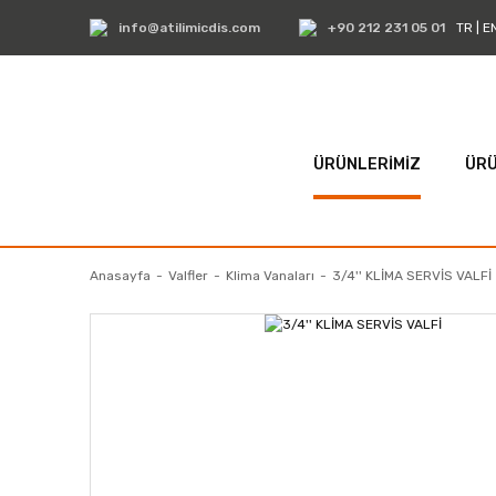
info@atilimicdis.com
+90 212 231 05 01
TR
|
E
ÜRÜNLERİMİZ
ÜRÜ
Anasayfa
Valfler
Klima Vanaları
3/4'' KLİMA SERVİS VALFİ