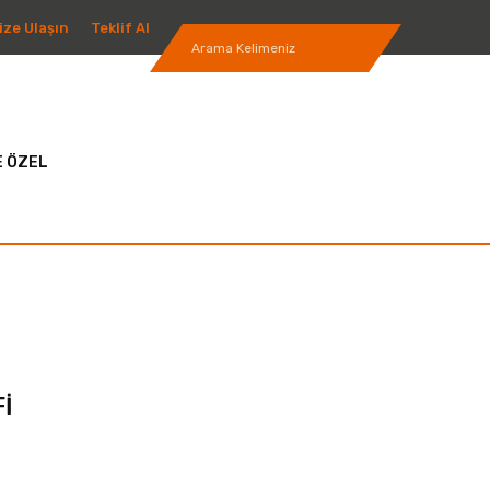
ize Ulaşın
Teklif Al
 ÖZEL
Fİ