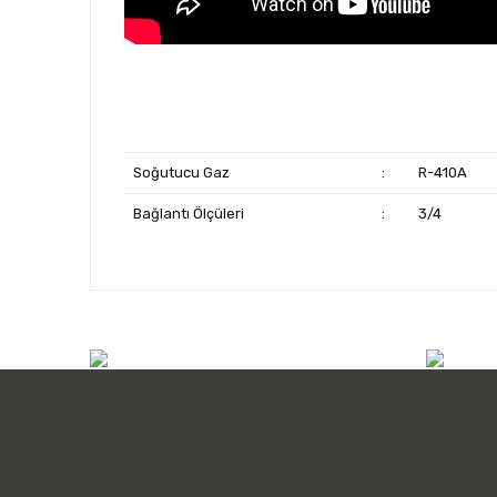
Soğutucu Gaz
:
R-410A
Bağlantı Ölçüleri
:
3/4
info@atilimicdis.com
+90
Detaylı Orjinal genel ürün kataloğunu indirm