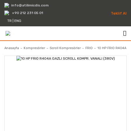
info@atilimicdis.com
+90 212 231 05 01
Teklif Al
TR
|
ENG
Anasayfa
Kompresörler
Scroll Kompresörler
FRIO
10 HP FRIO R404A G