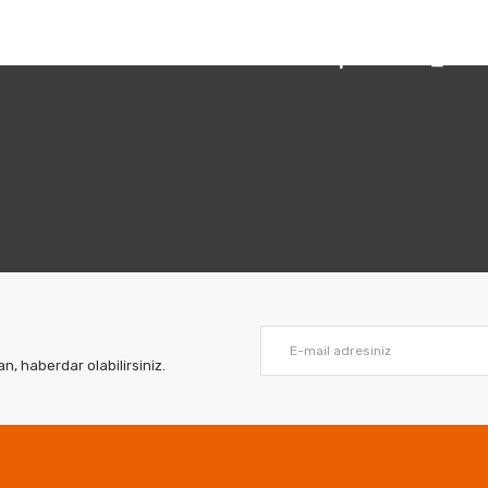
 212 231 05 01
URAYA
TIKLAYINIZ
Bizi Takip Edin:
URAYA
TIKLAYINIZ
İN
LÜTFEN
BURAYA
TIKLAYINIZ
, haberdar olabilirsiniz.