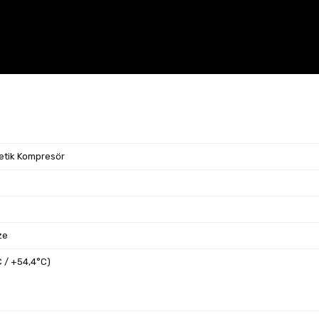
tik Kompresör
ze
 / +54,4°C)