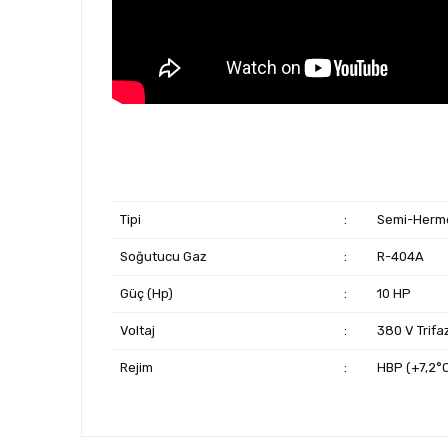
Tipi
:
Semi-Herme
Soğutucu Gaz
:
R-404A
Güç (Hp)
:
10 HP
Voltaj
:
380 V Trifa
Rejim
:
HBP (+7,2°C