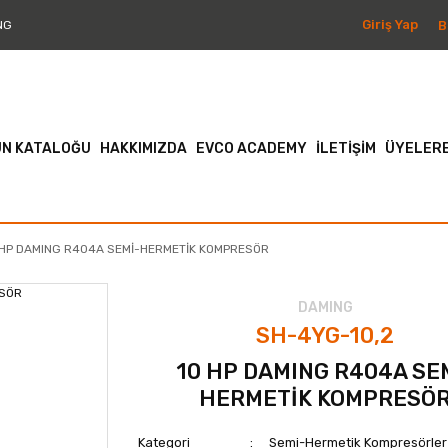
Giriş Yap
B
NG
N KATALOĞU
HAKKIMIZDA
EVCO ACADEMY
İLETİŞİM
ÜYELERE
 HP DAMING R404A SEMİ-HERMETİK KOMPRESÖR
DAMING
SH-4YG-10,2
10 HP DAMING R404A SE
HERMETİK KOMPRESÖ
Kategori
Semi-Hermetik Kompresörler