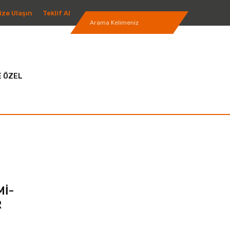
ize Ulaşın
Teklif Al
 ÖZEL
Mİ-
R