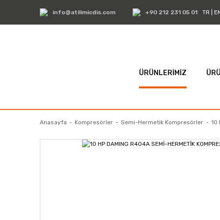
info@atilimicdis.com
+90 212 231 05 01
TR
|
E
ÜRÜNLERİMİZ
ÜRÜ
Anasayfa
Kompresörler
Semi-Hermetik Kompresörler
10