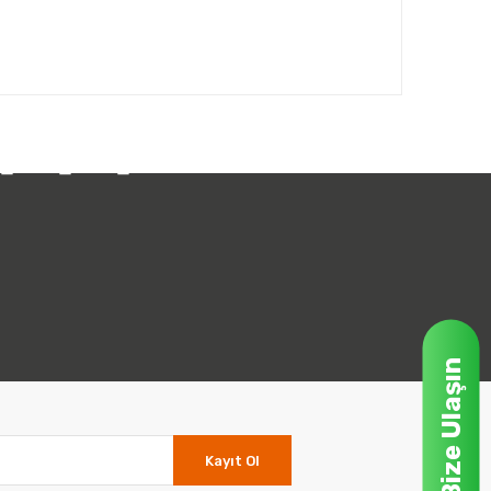
umuzu indirmek için lütfen
buraya
tıklayınız
.
Bize Ulaşın
Kayıt Ol