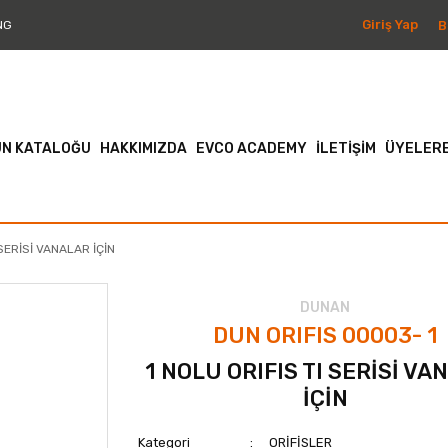
Giriş Yap
B
NG
N KATALOĞU
HAKKIMIZDA
EVCO ACADEMY
İLETİŞİM
ÜYELERE
 SERİSİ VANALAR İÇİN
DUNAN
DUN ORIFIS 00003- 1
1 NOLU ORIFIS TI SERİSİ VA
İÇİN
Kategori
ORİFİSLER