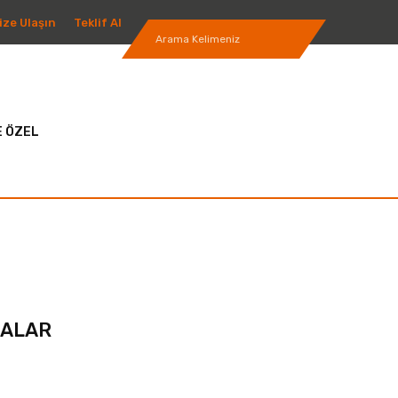
ize Ulaşın
Teklif Al
 ÖZEL
NALAR