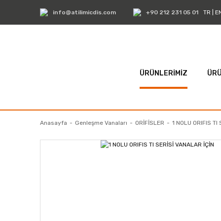
info@atilimicdis.com
+90 212 231 05 01
TR
|
E
ÜRÜNLERİMİZ
ÜRÜ
Anasayfa
Genleşme Vanaları
ORİFİSLER
1 NOLU ORIFIS TI