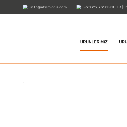
info@atilimicdis.com
+90 212 231 05 01
TR
|
E
ÜRÜNLERİMİZ
ÜRÜ