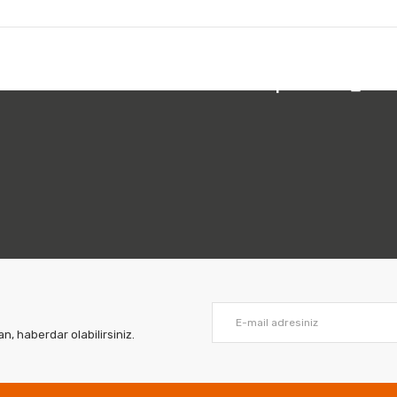
 212 231 05 01
Bizi Takip Edin:
, haberdar olabilirsiniz.