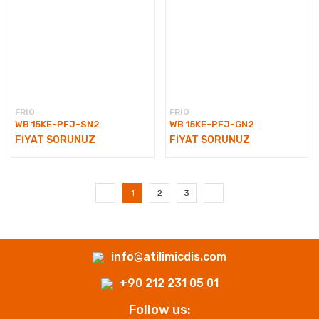
FRIO
FRIO
WB 15KE-PFJ-SN2
WB 15KE-PFJ-GN2
FİYAT SORUNUZ
FİYAT SORUNUZ
1
2
3
info@atilimicdis.com
+90 212 231 05 01
Follow us: