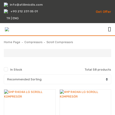
info@atilimicdis.com
+90 212 231 05 01
Get Offer
TR
|
ENG
Home Page
Compressors
Scroll Compressors
FRIO
In Stock
Total 58 products
DAIKIN
PANASONIC